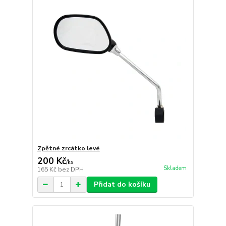
Zpětné zrcátko levé
200 Kč
/
ks
Skladem
165 Kč
bez DPH
Přidat do košíku