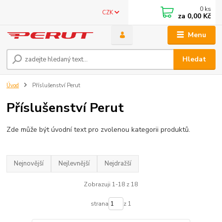
0
ks
CZK
za
0,00 Kč
Menu
Hledat
Úvod
Příslušenství Perut
Příslušenství Perut
Zde může být úvodní text pro zvolenou kategorii produktů.
Nejnovější
Nejlevnější
Nejdražší
Zobrazuji 1-18 z 18
strana
z 1