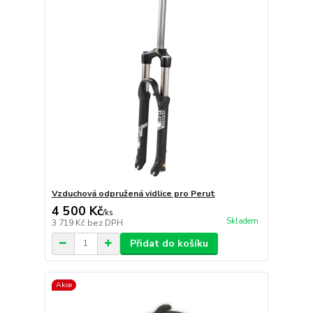
Vzduchová odpružená vidlice pro Perut
4 500 Kč
/
ks
Skladem
3 719 Kč
bez DPH
Přidat do košíku
Akce