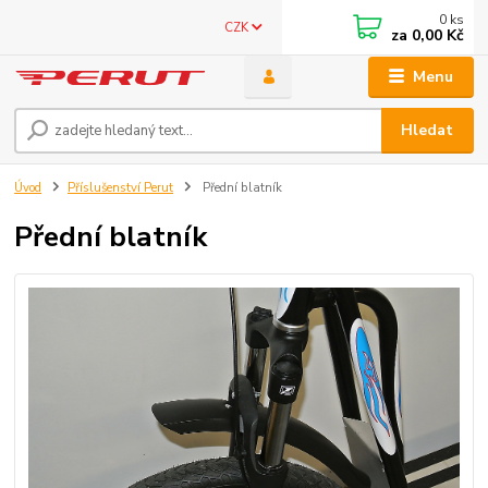
0
ks
CZK
za
0,00 Kč
Menu
Hledat
Úvod
Příslušenství Perut
Přední blatník
Přední blatník