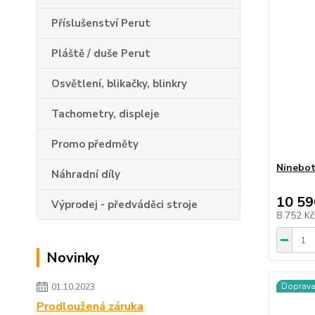
Příslušenství Perut
Pláště / duše Perut
Osvětlení, blikačky, blinkry
Tachometry, displeje
Promo předměty
Ninebot
Náhradní díly
10 59
Výprodej - předváděci stroje
8 752 K
Novinky
Doprav
01.10.2023
Prodloužená záruka