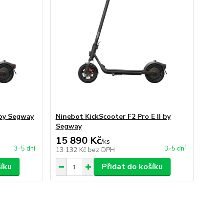
 by Segway
Ninebot KickScooter F2 Pro E II by
Segway
15 890 Kč
/
ks
3-5 dní
3-5 dní
13 132 Kč
bez DPH
šíku
Přidat do košíku