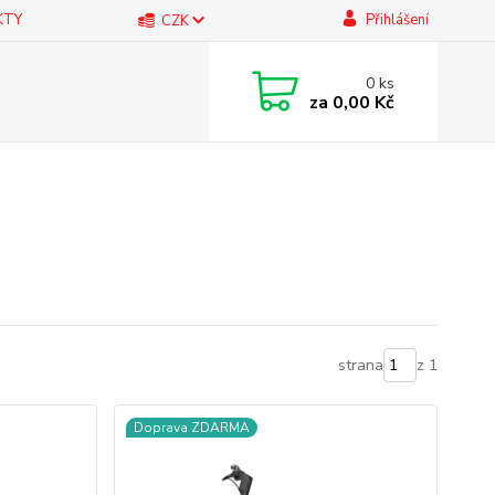
KTY
Přihlášení
CZK
0
ks
za
0,00 Kč
strana
z 1
Doprava ZDARMA