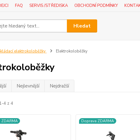
EJCI
FAQ
SERVIS /STŘEDISKA
OBCHODNÍ PODMÍNKY
KONTA
Hledat
kládací elektrokoloběžky
Elektrokoloběžky
trokoloběžky
jší
Nejlevnější
Nejdražší
1-4 z 4
a ZDARMA
Doprava ZDARMA