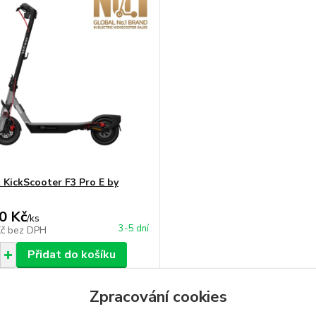
 KickScooter F3 Pro E by
0 Kč
/
ks
3-5 dní
Kč
bez DPH
Přidat do košíku
Zpracování cookies