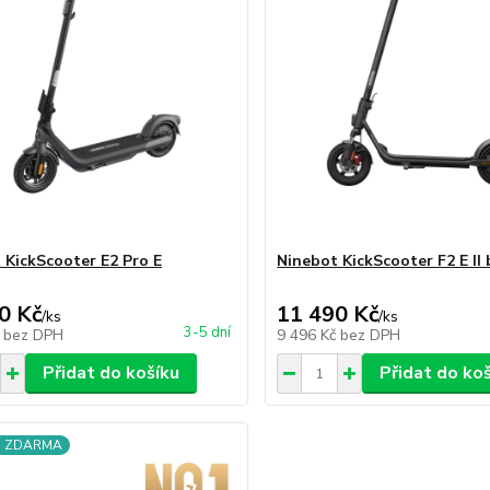
 KickScooter E2 Pro E
Ninebot KickScooter F2 E II
0 Kč
11 490 Kč
/
ks
/
ks
3-5 dní
č
bez DPH
9 496 Kč
bez DPH
Přidat do košíku
Přidat do ko
a ZDARMA