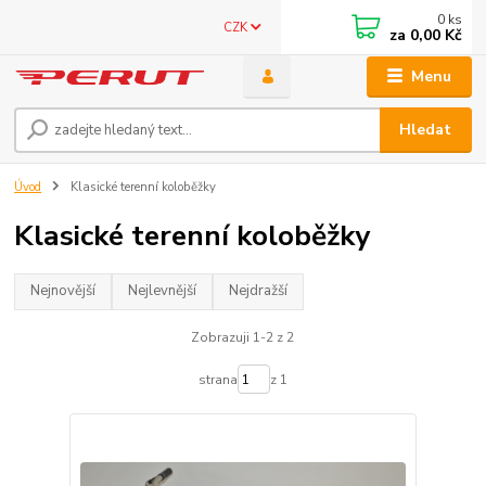
0
ks
CZK
za
0,00 Kč
Menu
Hledat
Úvod
Klasické terenní koloběžky
Klasické terenní koloběžky
Nejnovější
Nejlevnější
Nejdražší
Zobrazuji 1-2 z 2
strana
z 1