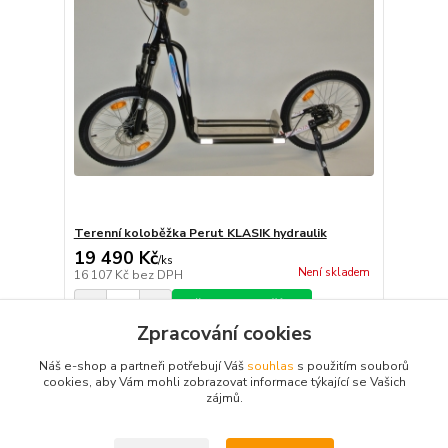
Terenní koloběžka Perut KLASIK hydraulik
19 490 Kč
/
ks
Není skladem
16 107 Kč
bez DPH
Přidat do košíku
Zpracování cookies
Náš e-shop a partneři potřebují Váš
souhlas
s použitím souborů
strana
z 1
cookies, aby Vám mohli zobrazovat informace týkající se Vašich
zájmů.