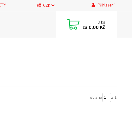
KTY
Přihlášení
CZK
0
ks
za
0,00 Kč
strana
z 1