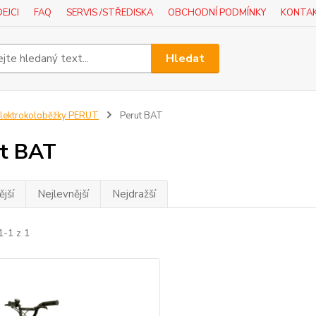
EJCI
FAQ
SERVIS /STŘEDISKA
OBCHODNÍ PODMÍNKY
KONTA
Hledat
lektrokoloběžky PERUT
Perut BAT
t BAT
jší
Nejlevnější
Nejdražší
1-1 z 1