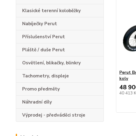
Klasické terenní koloběžky
Nabíječky Perut
Příslušenství Perut
Pláště / duše Perut
Osvětlení, blikačky, blinkry
Perut B
Tachometry, displeje
koly
48 90
Promo předměty
40 413 
Náhradní díly
Výprodej - předváděci stroje