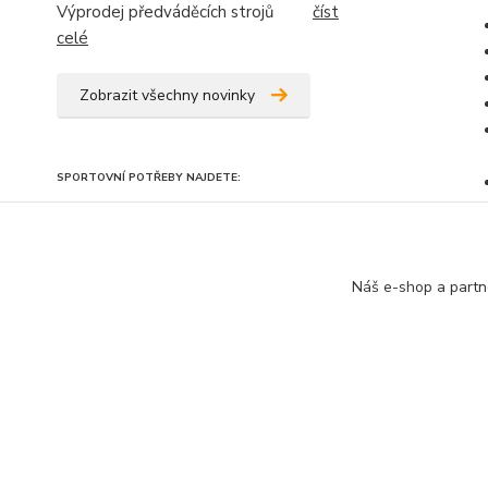
Výprodej předváděcích strojů
číst
celé
Zobrazit všechny novinky
SPORTOVNÍ POTŘEBY NAJDETE:
Náš e-shop a partn
Perut.cz -
Elektrokoloběžky Perut
// Navštivte také:
Elektrosad