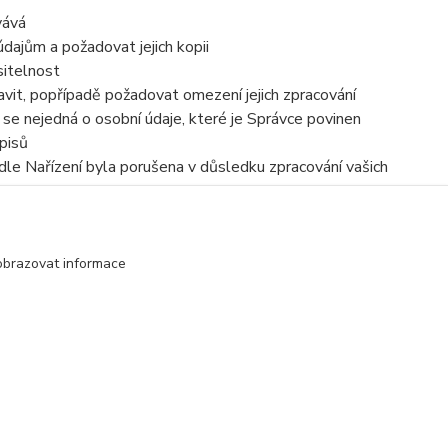
vává
dajům a požadovat jejich kopii
sitelnost
vit, popřípadě požadovat omezení jejich zpracování
se nejedná o osobní údaje, které je Správce povinen
pisů
dle Nařízení byla porušena v důsledku zpracování vašich
e zpracováním osobních údajů se obrátit na Správce nebo
obrazovat informace
Vytvořeno na
Eshop-rychle.cz