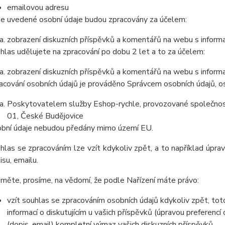
emailovou adresu
e uvedené osobní údaje budou zpracovány za účelem:
zobrazení diskuzních příspěvků a komentářů na webu s informa
hlas udělujete na zpracování po dobu 2 let a to za účelem:
zobrazení diskuzních příspěvků a komentářů na webu s informa
acování osobních údajů je prováděno Správcem osobních údajů, os
Poskytovatelem služby Eshop-rychle, provozované společnost
01, České Budějovice
bní údaje nebudou předány mimo území EU.
hlas se zpracováním lze vzít kdykoliv zpět, a to například úpra
isu, emailu.
měte, prosíme, na vědomí, že podle Nařízení máte právo:
vzít souhlas se zpracováním osobních údajů kdykoliv zpět, to
informací o diskutujícím u vašich příspěvků (úpravou preferencí
(dopis, email) kompletní výmaz vašich diskuzních příspěvků.