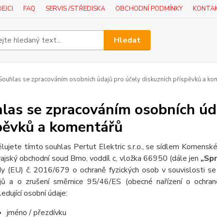
EJCI
FAQ
SERVIS /STŘEDISKA
OBCHODNÍ PODMÍNKY
KONTA
Hledat
ouhlas se zpracováním osobních údajů pro účely diskuzních příspěvků a ko
las se zpracováním osobních úda
pěvků a komentářů
lujete tímto souhlas Pertut Elektric s.r.o., se sídlem Komen
rajský obchodní soud Brno, voddíl c, vložka 66950 (dále jen
„Sp
y (EU) č. 2016/679 o ochraně fyzických osob v souvislosti s
jů a o zrušení směrnice 95/46/ES (obecné nařízení o ochran
ledující osobní údaje:
jméno / přezdívku