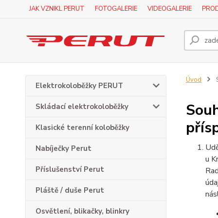
JAK VZNIKL PERUT
FOTOGALERIE
VIDEOGALERIE
PROD
Úvod
S
Elektrokoloběžky PERUT
Souh
Skládací elektrokoloběžky
přís
Klasické terenní koloběžky
Udě
Nabíječky Perut
u K
Příslušenství Perut
Rad
úda
Pláště / duše Perut
nás
Osvětlení, blikačky, blinkry