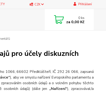
KTY
Přihlášení
CZK
0
ks
za
0,00 Kč
mentářů
jů pro účely diskuzních
ského 1066, 66602 Předklášteří, IČ 292 26 066, zapsaná
rávce“
), aby ve smyslu nařízení Evropského parlamentu a
e zpracováním osobních údajů a o volném pohybu těchto
ě osobních údajů) (dále jen
„Nařízení“
), zpracovával/a