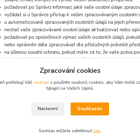
požadovat po Správci informaci, jaké vaše osobní údaje zpraco
vyžádat si u Správce přístup k vašim zpracovávaným osobním ú
u automatizovaně zpracovaných osobních údajů na jejich přeno
nechat vaše zpracovávané osobní údaje aktualizovat nebo opra
požadovat po společnosti výmaz vašich osobních údajů, pokud 
nebo oprávněn dále zpracovávat dle příslušných právních před
na účinnou soudní ochranu, pokud máte za to, že vaše práva po
osobních údajů v rozporu s tímto Nařízením
v případě pochybností o dodržování povinností souvisejících s
Zpracování cookies
na Úřad pro ochranu osobních údajů
eři potřebují Váš
souhlas
s použitím souborů cookies, aby Vám mohli z
týkající se Vašich zájmů.
Souhlasím
Nastavení
y pro kola
Souhlas můžete odmítnout
zde
.