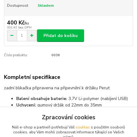
Dostupnost
Skladem
400 Kč
/
ks
331 Kč
bez DPH
Přidat do košíku
Číslo produktu:
0036
Kompletní specifikace
zadní blikačka připravena na připevnění k držáku Perut:
Balení obsahuje baterie:
3,7V Li-polymer (nabíjení USB)
Uchycení:
gumový držák od 22mm do 35mm
Zpracování cookies
Zboží zařazeno v kategoriích
Náš e-shop a partneři potřebují Váš
souhlas
s použitím souborů
cookies, aby Vám mohli zobrazovat informace týkající se Vašich