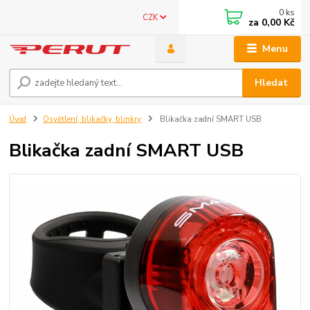
0
ks
CZK
za
0,00 Kč
Menu
Hledat
Úvod
Osvětlení, blikačky, blinkry
Blikačka zadní SMART USB
Blikačka zadní SMART USB