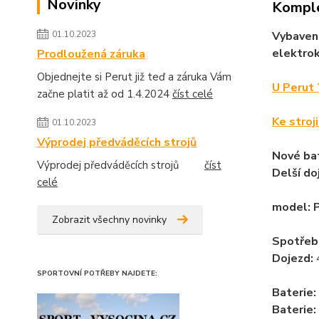
Novinky
Komple
Vybaven
01.10.2023
elektro
Prodloužená záruka
Objednejte si Perut již teď a záruka Vám
U Perut 
začne platit až od 1.4.2024
číst celé
Ke stroj
01.10.2023
Výprodej předváděcích strojů
Nové ba
Výprodej předváděcích strojů
číst
Delší do
celé
model: 
Zobrazit všechny novinky
Spotřeb
Dojezd:
SPORTOVNÍ POTŘEBY NAJDETE:
Baterie:
Baterie: