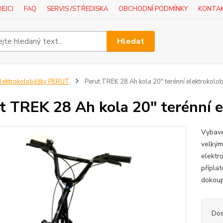
EJCI
FAQ
SERVIS /STŘEDISKA
OBCHODNÍ PODMÍNKY
KONTA
Hledat
lektrokoloběžky PERUT
Perut TREK 28 Ah kola 20" terénní elektrokolo
t TREK 28 Ah kola 20" terénní 
Vybave
velkým
elektr
příplat
dokoup
Dos