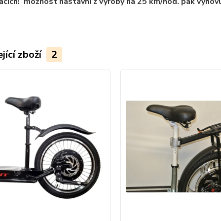
cích! možnost nastavní z výroby na 25 km/hod. pak vyhov
jící zboží
2