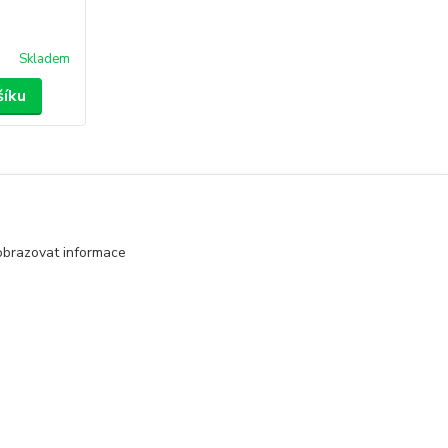
Skladem
šíku
obrazovat informace
Vytvořeno na
Eshop-rychle.cz