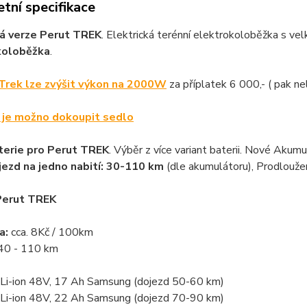
tní specifikace
á verze Perut TREK
. Elektrická terénní elektrokoloběžka s ve
koloběžka
.
Trek lze zvýšit výkon na 2000W
za příplatek 6 000,- ( pak n
i je možno dokoupit sedlo
terie pro Perut TREK
. Výběr z více variant baterii. Nové Akum
jezd na jedno nabití: 30-110 km
(dle akumulátoru), Prodloužen
Perut TREK
a:
cca. 8Kč / 100km
40 - 110 km
Li-ion 48V, 17 Ah Samsung (dojezd 50-60 km)
Li-ion 48V, 22 Ah Samsung (dojezd 70-90 km)