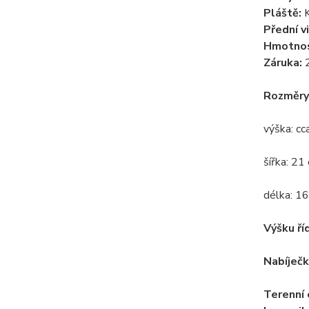
Pláště:
K
Přední vi
Hmotnos
Záruka:
2
Rozměry
výška: cc
šířka: 21
délka: 1
Výšku ří
Nabíječk
Terenní 