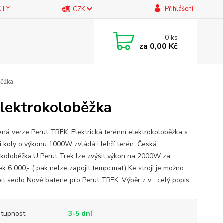
KTY
Přihlášení
CZK
0
ks
za
0,00 Kč
běžka
elektrokoloběžka
ná verze Perut TREK. Elektrická terénní elektrokoloběžka s
i koly o výkonu 1000W zvládá i lehčí terén. Česká
okoloběžka.U Perut Trek lze zvýšit výkon na 2000W za
ek 6 000,- ( pak nelze zapojit tempomat) Ke stroji je možno
it sedlo Nové baterie pro Perut TREK. Výběr z v...
celý popis
tupnost
3-5 dní