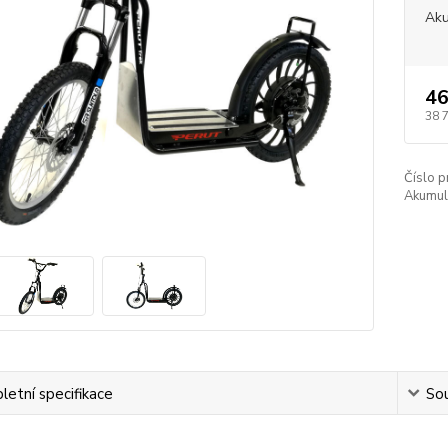
Aku
46
38 
Číslo p
Akumul
etní specifikace
Sou