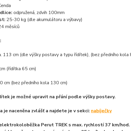
enda
dlice:
odpružená, zdvih 100mm
t:
25-30 kg (dle akumulátoru a výbavy)
4 měsíců
:
a. 113 cm (dle výšky postavy a typu řídítek), (bez předního kola
 cm (řídítka 65 cm)
60 cm (bez předního kola 130 cm)
dítek je možné upravit na přání podle výšky postavy.
a je naceněna zvlášť a najdete je v sekci:
nabíječky
elektrokoloběžka Perut TREK s max. rychlostí 37 km/hod.