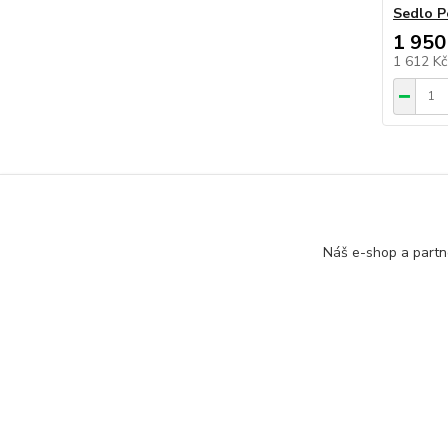
Sedlo P
1 950
1 612 K
Zboží 
Náš e-shop a partn
Elekt
Perut.cz -
Elektrokoloběžky Perut
// Navštivte také:
Elektrosad