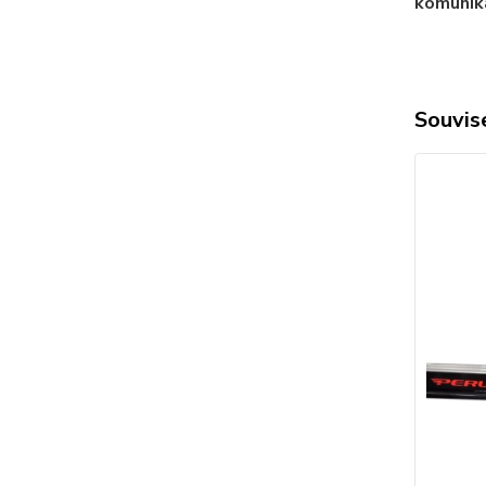
komunika
Souvise