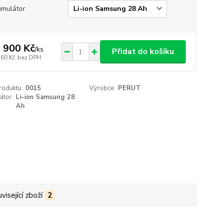
mulátor
 900 Kč
/
ks
Přidat do košíku
760 Kč
bez DPH
roduktu:
0015
Výrobce:
PERUT
átor:
Li-ion Samsung 28
Ah
visející zboží
2