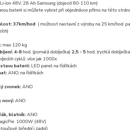
Li-ion 48V, 28 Ah Samsung (dojezd 80-110 km)
ou baterii si můžete vybrat při objednávce přímo na této stránc
chlost: 37km/hod
( možnost nastavní z výroby na 25 km/hod. p
ích)
:
max 120 kg
íjení: 4-8
hod. (pomalá dobíječka)
2,5 - 5
hod. (rychlá dobíječka
íjecích cyklů: více jak 1000x
 stavu baterii:
LED panel na řídítkách
at:
ANO, na řídítkách
ký zvonek:
ANO
 nový:
ANO
žák, blatník:
ANO
gicPie: 1000W (48V)
toučové (přední i zadní)