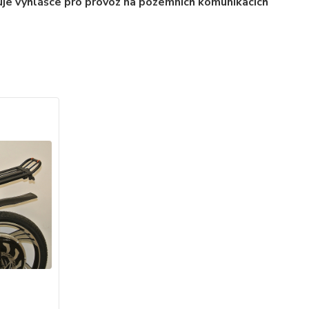
uje vyhlášce pro provoz na pozemních komunikacích