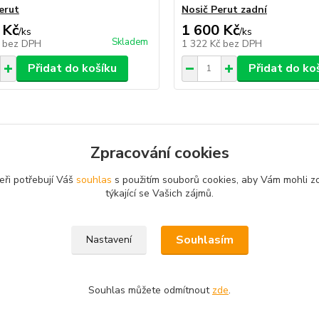
erut
Nosič Perut zadní
 Kč
1 600 Kč
/
ks
/
ks
Skladem
č
bez DPH
1 322 Kč
bez DPH
Přidat do košíku
Přidat do ko
Zpracování cookies
zařazeno v kategoriích
eři potřebují Váš
souhlas
s použitím souborů cookies, aby Vám mohli z
týkající se Vašich zájmů.
rokoloběžky PERUT
Perut Trek
Souhlasím
Nastavení
Souhlas můžete odmítnout
zde
.
y pro kola