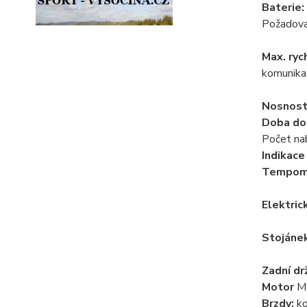
Baterie:
Požadovan
Max. ry
komunikac
Nosnost
Doba dob
Počet nab
Indikace
Tempom
Elektric
Stojánek
Zadní dr
Motor
Ma
Brzdy:
ko