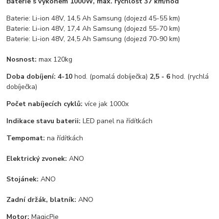
Baterie s výkonem 1000W, max. rychlost 37 km/hod
Baterie: Li-ion 48V, 14,5 Ah Samsung (dojezd 45-55 km)
Baterie: Li-ion 48V, 17,4 Ah Samsung (dojezd 55-70 km)
Baterie: Li-ion 48V, 24,5 Ah Samsung (dojezd 70-90 km)
Nosnost:
max 120kg
Doba dobíjení: 4-10
hod. (pomalá dobíječka)
2,5 - 6
hod. (rychlá
dobíječka)
Počet nabíjecích cyklů:
více jak 1000x
Indikace stavu baterii:
LED panel na řídítkách
Tempomat:
na řídítkách
Elektrický zvonek:
ANO
Stojánek:
ANO
Zadní držák, blatník:
ANO
Motor:
MagicPie