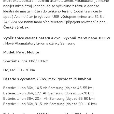
Elektrokoloběžka s mobilním akumulátorem. Akumulátor je možné
nabíjet mimo stroj, jednoduše se vycvakne z rámu a odnese.
Ideální do města, může i do lehkého terénu (polní, lesní cesty
apod.) Akumulátor je vybaven USB výstupem (mimo aku 31,5 a
24,5 Ah) pro nabití mobilního telefonu, připojení osvětlení a pod.
Český výrobek
.
Výběr z více variant baterii a dvou výkonů 750W nebo 1000W
.
Nové Akumulátory Li-ion s články Samsung
Model: Perut Mobile
Spotřeba:
cca. 8Kč / 100km
Dojezd:
30 - 70 km
Baterie s výkonem 750W, max. rychlost 25 km/hod
Baterie: Li-ion 36V, 14,5 Ah Samsung (dojezd 45-55 km)
Baterie: Li-ion 36V, 17,4 Ah Samsung (dojezd 55-70 km)
Baterie: Li-ion 36V, 20,4 Ah Samsung (dojezd 65-80 km)
Baterie: Li-ion 36V, 31,5 Ah Samsung (dojezd 90-110 km)