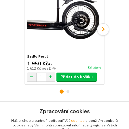
Sedlo Perut
Nosič Perut
1 950 Kč
1 600 Kč
/
ks
Skladem
1 612 Kč
bez DPH
1 322 Kč
bez
Přidat do košíku
Zpracování cookies
Zboží zařazeno v kategoriích
Náš e-shop a partneři potřebují Váš
souhlas
s použitím souborů
Elektrokoloběžky PERUT
cookies, aby Vám mohli zobrazovat informace týkající se Vašich