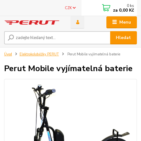
0
ks
CZK
za
0,00 Kč
Menu
Hledat
Úvod
Elektrokoloběžky PERUT
Perut Mobile vyjímatelná baterie
Perut Mobile vyjímatelná baterie