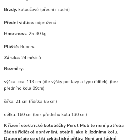
Brzdy:
kotoučové (přední i zadní)
Přední vidlice:
odpružená
Hmotnost:
25-30 kg
Pláště:
Rubena
Záruka:
24 měsíců
Rozměry:
výška: cca. 113 cm (dle výšky postavy a typu řídítek), (bez
předního kola 89cm)
šířka: 21 cm (řídítka 65 cm)
délka: 160 cm (bez předního kola 130 cm)
K řízení elektrické koloběžky Perut Mobile není potřeba
žádné řidičské oprávnění, stejně jako k jízdnímu kolu.
Doporučuje se užití cyklistické přilby. Není ani žádné