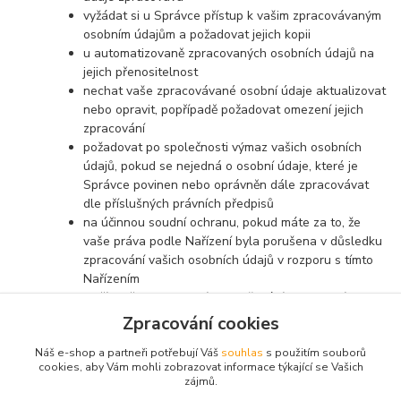
vyžádat si u Správce přístup k vašim zpracovávaným
osobním údajům a požadovat jejich kopii
u automatizovaně zpracovaných osobních údajů na
jejich přenositelnost
nechat vaše zpracovávané osobní údaje aktualizovat
nebo opravit, popřípadě požadovat omezení jejich
zpracování
požadovat po společnosti výmaz vašich osobních
údajů, pokud se nejedná o osobní údaje, které je
Správce povinen nebo oprávněn dále zpracovávat
dle příslušných právních předpisů
na účinnou soudní ochranu, pokud máte za to, že
vaše práva podle Nařízení byla porušena v důsledku
zpracování vašich osobních údajů v rozporu s tímto
Nařízením
v případě pochybností o dodržování povinností
souvisejících se zpracováním osobních údajů se
Zpracování cookies
obrátit na Správce nebo na Úřad pro ochranu
Náš e-shop a partneři potřebují Váš
souhlas
s použitím souborů
osobních údajů
cookies, aby Vám mohli zobrazovat informace týkající se Vašich
zájmů.