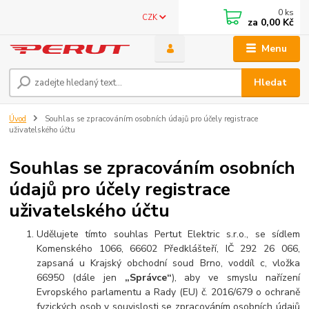
0
ks
CZK
za
0,00 Kč
Menu
Hledat
Úvod
Souhlas se zpracováním osobních údajů pro účely registrace
uživatelského účtu
Souhlas se zpracováním osobních
údajů pro účely registrace
uživatelského účtu
Udělujete tímto souhlas Pertut Elektric s.r.o., se sídlem
Komenského 1066, 66602 Předklášteří, IČ 292 26 066,
zapsaná u Krajský obchodní soud Brno, voddíl c, vložka
66950 (dále jen
„Správce“
), aby ve smyslu nařízení
Evropského parlamentu a Rady (EU) č. 2016/679 o ochraně
fyzických osob v souvislosti se zpracováním osobních údajů