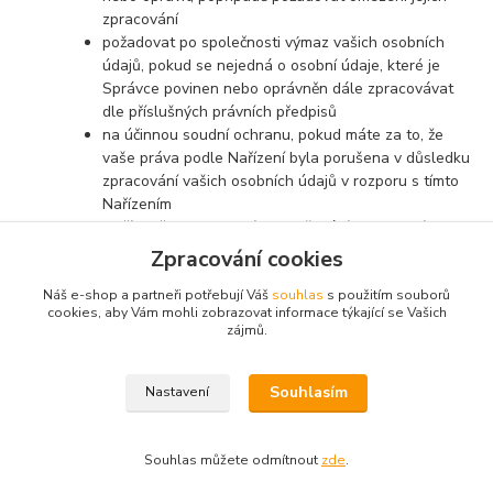
zpracování
požadovat po společnosti výmaz vašich osobních
údajů, pokud se nejedná o osobní údaje, které je
Správce povinen nebo oprávněn dále zpracovávat
dle příslušných právních předpisů
na účinnou soudní ochranu, pokud máte za to, že
vaše práva podle Nařízení byla porušena v důsledku
zpracování vašich osobních údajů v rozporu s tímto
Nařízením
v případě pochybností o dodržování povinností
souvisejících se zpracováním osobních údajů se
Zpracování cookies
obrátit na Správce nebo na Úřad pro ochranu
Náš e-shop a partneři potřebují Váš
souhlas
s použitím souborů
osobních údajů
cookies, aby Vám mohli zobrazovat informace týkající se Vašich
zájmů.
Souhlasím
Nastavení
Perut.cz -
Elektrokoloběžky Perut
// Navštivte také:
Elektrosady pro kola
Souhlas můžete odmítnout
zde
.
Vytvořeno na
Eshop-rychle.cz