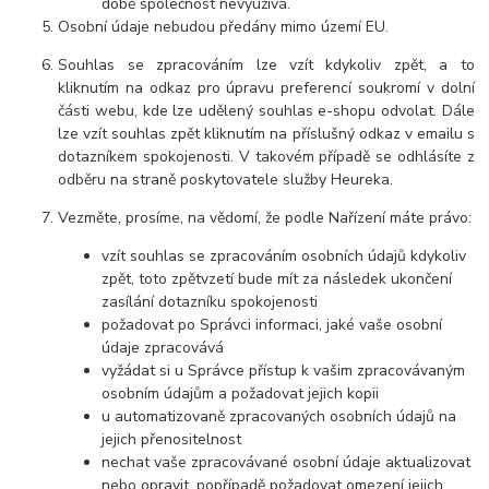
době společnost nevyužívá.
Osobní údaje nebudou předány mimo území EU.
Souhlas se zpracováním lze vzít kdykoliv zpět, a to
kliknutím na odkaz pro úpravu preferencí soukromí v dolní
části webu, kde lze udělený souhlas e-shopu odvolat. Dále
lze vzít souhlas zpět kliknutím na příslušný odkaz v emailu s
dotazníkem spokojenosti. V takovém případě se odhlásíte z
odběru na straně poskytovatele služby Heureka.
Vezměte, prosíme, na vědomí, že podle Nařízení máte právo:
vzít souhlas se zpracováním osobních údajů kdykoliv
zpět, toto zpětvzetí bude mít za následek ukončení
zasílání dotazníku spokojenosti
požadovat po Správci informaci, jaké vaše osobní
údaje zpracovává
vyžádat si u Správce přístup k vašim zpracovávaným
osobním údajům a požadovat jejich kopii
u automatizovaně zpracovaných osobních údajů na
jejich přenositelnost
nechat vaše zpracovávané osobní údaje aktualizovat
nebo opravit, popřípadě požadovat omezení jejich