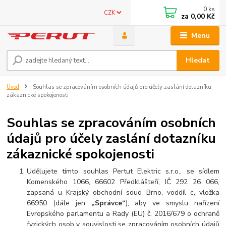
0
ks
CZK
za
0,00 Kč
Menu
Hledat
Úvod
Souhlas se zpracováním osobních údajů pro účely zaslání dotazníku
zákaznické spokojenosti
Souhlas se zpracováním osobních
údajů pro účely zaslání dotazníku
zákaznické spokojenosti
Udělujete tímto souhlas Pertut Elektric s.r.o., se sídlem
Komenského 1066, 66602 Předklášteří, IČ 292 26 066,
zapsaná u Krajský obchodní soud Brno, voddíl c, vložka
66950 (dále jen
„Správce“
), aby ve smyslu nařízení
Evropského parlamentu a Rady (EU) č. 2016/679 o ochraně
fyzických osob v souvislosti se zpracováním osobních údajů